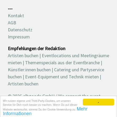
---
Kontakt
AGB
Datenschutz
Impressum
Empfehlungen der Redaktion
Artisten buchen
|
Eventlocations und Meetingräume
mieten
|
Themenspecials aus der Eventbranche
|
Künstler:innen buchen
|
Catering und Partyservice
buchen
|
Event-Equipment und Technik mieten
|
Artisten buchen
© 2026 elbgoods GmbH / We connect the event
Wir nutzen eigene und Third-Party-Cookies, um unseren
industry / Medienvielfalt für die Eventplanung /
×
Service für Dich noch besser zu machen. Wenn Du auf dieser
Mehr
Eventbranchenbuch, Blog, Magazin und mehr
Website weitersurfst, stimmst Du der Cookie-Verwendung zu.
Informationen