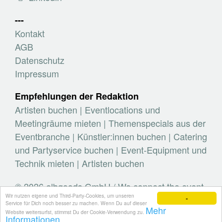
---
Kontakt
AGB
Datenschutz
Impressum
Empfehlungen der Redaktion
Artisten buchen
|
Eventlocations und
Meetingräume mieten
|
Themenspecials aus der
Eventbranche
|
Künstler:innen buchen
|
Catering
und Partyservice buchen
|
Event-Equipment und
Technik mieten
|
Artisten buchen
© 2026 elbgoods GmbH / We connect the event
Wir nutzen eigene und Third-Party-Cookies, um unseren
industry / Medienvielfalt für die Eventplanung /
×
Service für Dich noch besser zu machen. Wenn Du auf dieser
Mehr
Eventbranchenbuch, Blog, Magazin und mehr
Website weitersurfst, stimmst Du der Cookie-Verwendung zu.
Informationen