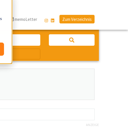
os
g
memoLetter
Zum Verzeichnis
ANZEIGE