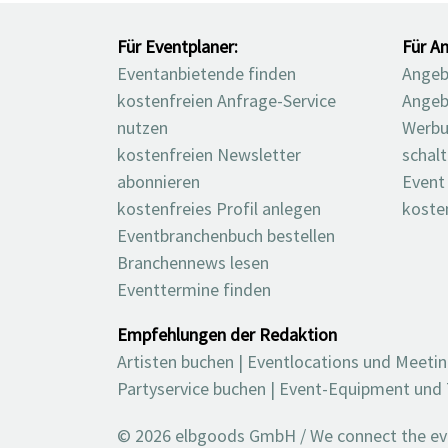
Für Eventplaner:
Für An
Eventanbietende finden
Angebo
kostenfreien Anfrage-Service
Angeb
nutzen
Werbu
kostenfreien Newsletter
schal
abonnieren
Event
kostenfreies Profil anlegen
koste
Eventbranchenbuch bestellen
Branchennews lesen
Eventtermine finden
Empfehlungen der Redaktion
Artisten buchen
|
Eventlocations und Meeti
Partyservice buchen
|
Event-Equipment und 
© 2026 elbgoods GmbH / We connect the even