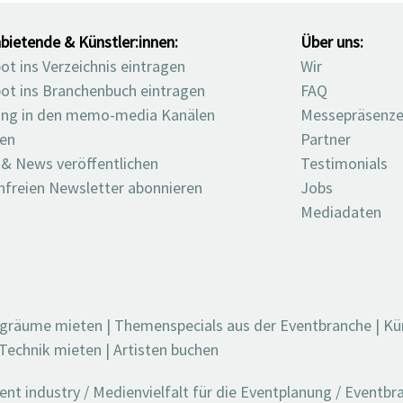
bietende & Künstler:innen:
Über uns:
t ins Verzeichnis eintragen
Wir
ot ins Branchenbuch eintragen
FAQ
ng in den memo-media Kanälen
Messepräsenz
ten
Partner
 & News veröffentlichen
Testimonials
nfreien Newsletter abonnieren
Jobs
Mediadaten
ngräume mieten
|
Themenspecials aus der Eventbranche
|
Kü
Technik mieten
|
Artisten buchen
t industry / Medienvielfalt für die Eventplanung / Eventb