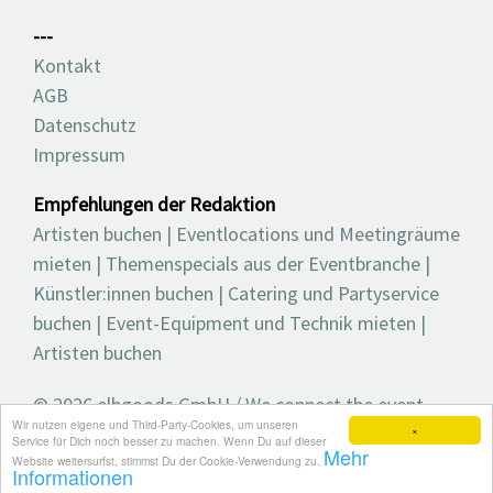
---
Kontakt
AGB
Datenschutz
Impressum
Empfehlungen der Redaktion
Artisten buchen
|
Eventlocations und Meetingräume
mieten
|
Themenspecials aus der Eventbranche
|
Künstler:innen buchen
|
Catering und Partyservice
buchen
|
Event-Equipment und Technik mieten
|
Artisten buchen
© 2026 elbgoods GmbH / We connect the event
Wir nutzen eigene und Third-Party-Cookies, um unseren
industry / Medienvielfalt für die Eventplanung /
×
Service für Dich noch besser zu machen. Wenn Du auf dieser
Mehr
Eventbranchenbuch, Blog, Magazin und mehr
Website weitersurfst, stimmst Du der Cookie-Verwendung zu.
Informationen