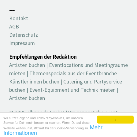
---
Kontakt
AGB
Datenschutz
Impressum
Empfehlungen der Redaktion
Artisten buchen
|
Eventlocations und Meetingräume
mieten
|
Themenspecials aus der Eventbranche
|
Künstler:innen buchen
|
Catering und Partyservice
buchen
|
Event-Equipment und Technik mieten
|
Artisten buchen
© 2026 elbgoods GmbH / We connect the event
Wir nutzen eigene und Third-Party-Cookies, um unseren
industry / Medienvielfalt für die Eventplanung /
×
Service für Dich noch besser zu machen. Wenn Du auf dieser
Mehr
Eventbranchenbuch, Blog, Magazin und mehr
Website weitersurfst, stimmst Du der Cookie-Verwendung zu.
Informationen