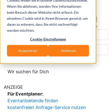
Cookies finden Sie in unserer Datenschutzrichtlinie.
Wenn Sie ablehnen, werden Ihre Informationen
Datum:
Donnerstag, 06.08.2026
beim Besuch dieser Website nicht erfasst. Ein
Veranstalter:
einzelnes Cookie wird in Ihrem Browser gesetzt, um
Adresse:
daran zu erinnern, dass Sie nicht nachverfolgt
werden möchten.
Was? Künstler, Zelte, Bands, Catering, ...
Cookie-Einstellungen
Wo? Stadt, PLZ, Ort
Akzeptieren
Ablehnen
Wir suchen für Dich
ANZEIGE
Für Eventplaner:
Eventanbietende finden
kostenfreien Anfrage-Service nutzen