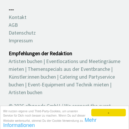
---
Kontakt
AGB
Datenschutz
Impressum
Empfehlungen der Redaktion
Artisten buchen
|
Eventlocations und Meetingräume
mieten
|
Themenspecials aus der Eventbranche
|
Künstler:innen buchen
|
Catering und Partyservice
buchen
|
Event-Equipment und Technik mieten
|
Artisten buchen
© 2026 elbgoods GmbH / We connect the event
Wir nutzen eigene und Third-Party-Cookies, um unseren
industry / Medienvielfalt für die Eventplanung /
×
Service für Dich noch besser zu machen. Wenn Du auf dieser
Mehr
Eventbranchenbuch, Blog, Magazin und mehr
Website weitersurfst, stimmst Du der Cookie-Verwendung zu.
Informationen