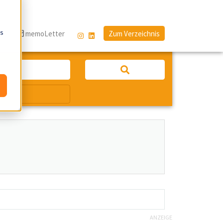
os
g
memoLetter
Zum Verzeichnis
ANZEIGE