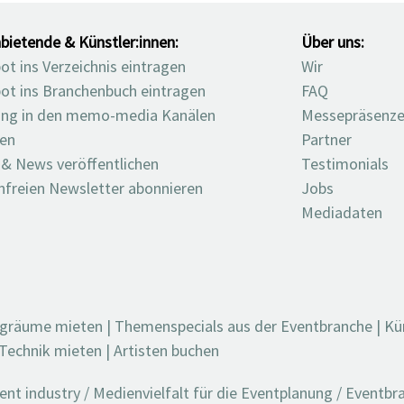
bietende & Künstler:innen:
Über uns:
t ins Verzeichnis eintragen
Wir
ot ins Branchenbuch eintragen
FAQ
ng in den memo-media Kanälen
Messepräsenz
ten
Partner
 & News veröffentlichen
Testimonials
nfreien Newsletter abonnieren
Jobs
Mediadaten
ngräume mieten
|
Themenspecials aus der Eventbranche
|
Kü
Technik mieten
|
Artisten buchen
t industry / Medienvielfalt für die Eventplanung / Eventb