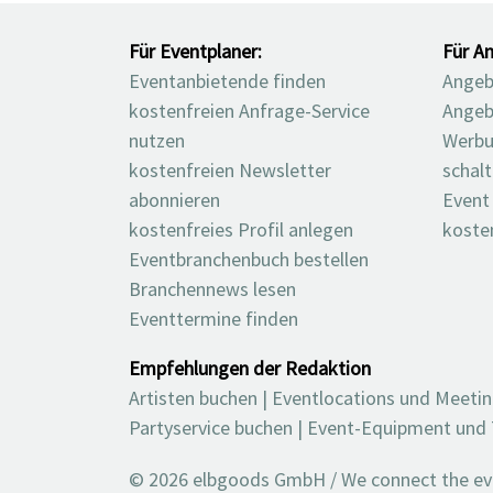
Für Eventplaner:
Für An
Eventanbietende finden
Angebo
kostenfreien Anfrage-Service
Angeb
nutzen
Werbu
kostenfreien Newsletter
schal
abonnieren
Event
kostenfreies Profil anlegen
koste
Eventbranchenbuch bestellen
Branchennews lesen
Eventtermine finden
Empfehlungen der Redaktion
Artisten buchen
|
Eventlocations und Meeti
Partyservice buchen
|
Event-Equipment und 
© 2026 elbgoods GmbH / We connect the even