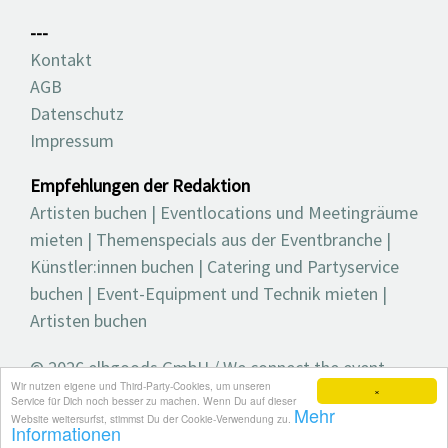
---
Kontakt
AGB
Datenschutz
Impressum
Empfehlungen der Redaktion
Artisten buchen
|
Eventlocations und Meetingräume
mieten
|
Themenspecials aus der Eventbranche
|
Künstler:innen buchen
|
Catering und Partyservice
buchen
|
Event-Equipment und Technik mieten
|
Artisten buchen
© 2026 elbgoods GmbH / We connect the event
Wir nutzen eigene und Third-Party-Cookies, um unseren
industry / Medienvielfalt für die Eventplanung /
×
Service für Dich noch besser zu machen. Wenn Du auf dieser
Mehr
Eventbranchenbuch, Blog, Magazin und mehr
Website weitersurfst, stimmst Du der Cookie-Verwendung zu.
Informationen