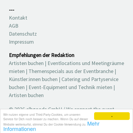
---
Kontakt
AGB
Datenschutz
Impressum
Empfehlungen der Redaktion
Artisten buchen
|
Eventlocations und Meetingräume
mieten
|
Themenspecials aus der Eventbranche
|
Künstler:innen buchen
|
Catering und Partyservice
buchen
|
Event-Equipment und Technik mieten
|
Artisten buchen
© 2026 elbgoods GmbH / We connect the event
Wir nutzen eigene und Third-Party-Cookies, um unseren
industry / Medienvielfalt für die Eventplanung /
×
Service für Dich noch besser zu machen. Wenn Du auf dieser
Mehr
Eventbranchenbuch, Blog, Magazin und mehr
Website weitersurfst, stimmst Du der Cookie-Verwendung zu.
Informationen