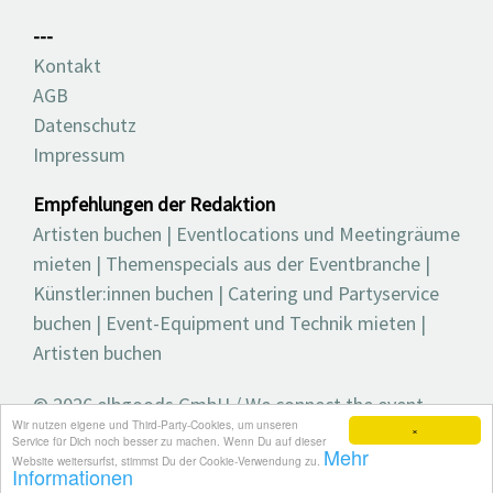
---
Kontakt
AGB
Datenschutz
Impressum
Empfehlungen der Redaktion
Artisten buchen
|
Eventlocations und Meetingräume
mieten
|
Themenspecials aus der Eventbranche
|
Künstler:innen buchen
|
Catering und Partyservice
buchen
|
Event-Equipment und Technik mieten
|
Artisten buchen
© 2026 elbgoods GmbH / We connect the event
Wir nutzen eigene und Third-Party-Cookies, um unseren
industry / Medienvielfalt für die Eventplanung /
×
Service für Dich noch besser zu machen. Wenn Du auf dieser
Mehr
Eventbranchenbuch, Blog, Magazin und mehr
Website weitersurfst, stimmst Du der Cookie-Verwendung zu.
Informationen