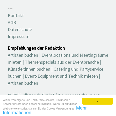
---
Kontakt
AGB
Datenschutz
Impressum
Empfehlungen der Redaktion
Artisten buchen
|
Eventlocations und Meetingräume
mieten
|
Themenspecials aus der Eventbranche
|
Künstler:innen buchen
|
Catering und Partyservice
buchen
|
Event-Equipment und Technik mieten
|
Artisten buchen
© 2026 elbgoods GmbH / We connect the event
Wir nutzen eigene und Third-Party-Cookies, um unseren
industry / Medienvielfalt für die Eventplanung /
×
Service für Dich noch besser zu machen. Wenn Du auf dieser
Mehr
Eventbranchenbuch, Blog, Magazin und mehr
Website weitersurfst, stimmst Du der Cookie-Verwendung zu.
Informationen