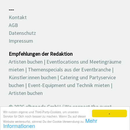
---
Kontakt
AGB
Datenschutz
Impressum
Empfehlungen der Redaktion
Artisten buchen
|
Eventlocations und Meetingräume
mieten
|
Themenspecials aus der Eventbranche
|
Künstler:innen buchen
|
Catering und Partyservice
buchen
|
Event-Equipment und Technik mieten
|
Artisten buchen
© 2026 elbgoods GmbH / We connect the event
Wir nutzen eigene und Third-Party-Cookies, um unseren
industry / Medienvielfalt für die Eventplanung /
×
Service für Dich noch besser zu machen. Wenn Du auf dieser
Mehr
Eventbranchenbuch, Blog, Magazin und mehr
Website weitersurfst, stimmst Du der Cookie-Verwendung zu.
Informationen