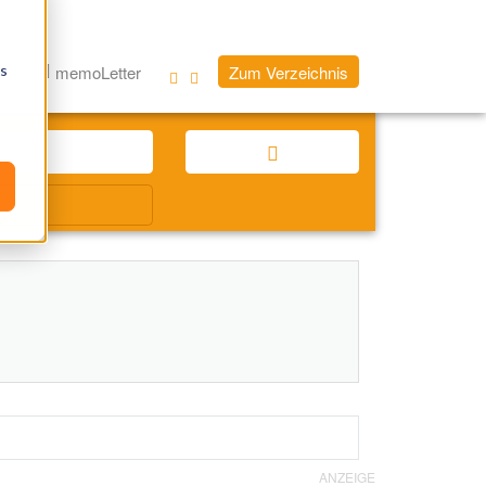
os
og
memoLetter
Zum Verzeichnis
ANZEIGE