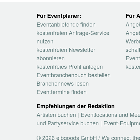
Für Eventplaner:
Für A
Eventanbietende finden
Angeb
kostenfreien Anfrage-Service
Angeb
nutzen
Werb
kostenfreien Newsletter
schal
abonnieren
Event
kostenfreies Profil anlegen
koste
Eventbranchenbuch bestellen
Branchennews lesen
Eventtermine finden
Empfehlungen der Redaktion
Artisten buchen
|
Eventlocations und Me
und Partyservice buchen
|
Event-Equipme
© 2026 elbgoods GmbH / We connect the e