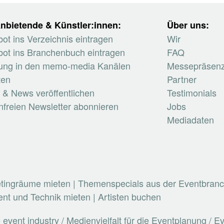
nbietende & Künstler:innen:
Über uns:
ot ins Verzeichnis eintragen
Wir
ot ins Branchenbuch eintragen
FAQ
ung in den memo-media Kanälen
Messepräsen
ten
Partner
 & News veröffentlichen
Testimonials
nfreien Newsletter abonnieren
Jobs
Mediadaten
etingräume mieten
|
Themenspecials aus der Eventbran
nt und Technik mieten
|
Artisten buchen
vent industry / Medienvielfalt für die Eventplanung / 