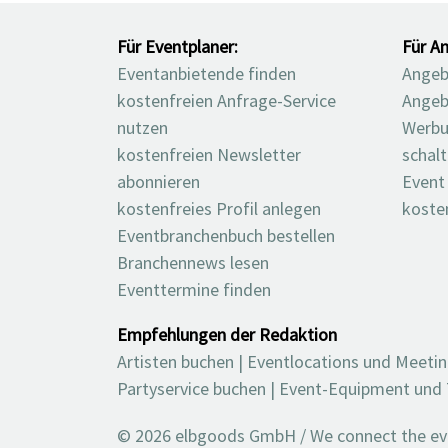
Für Eventplaner:
Für An
Eventanbietende finden
Angebo
kostenfreien Anfrage-Service
Angeb
nutzen
Werbu
kostenfreien Newsletter
schal
abonnieren
Event
kostenfreies Profil anlegen
koste
Eventbranchenbuch bestellen
Branchennews lesen
Eventtermine finden
Empfehlungen der Redaktion
Artisten buchen
|
Eventlocations und Meeti
Partyservice buchen
|
Event-Equipment und 
© 2026 elbgoods GmbH / We connect the even