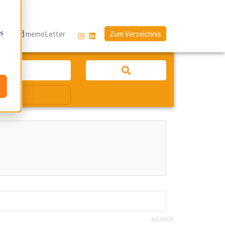
os
g
memoLetter
Zum Verzeichnis
ANZEIGE