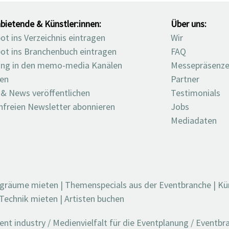
bietende & Künstler:innen:
Über uns:
t ins Verzeichnis eintragen
Wir
ot ins Branchenbuch eintragen
FAQ
ng in den memo-media Kanälen
Messepräsenz
ten
Partner
 & News veröffentlichen
Testimonials
nfreien Newsletter abonnieren
Jobs
Mediadaten
ngräume mieten
|
Themenspecials aus der Eventbranche
|
Kü
Technik mieten
|
Artisten buchen
t industry / Medienvielfalt für die Eventplanung / Eventb