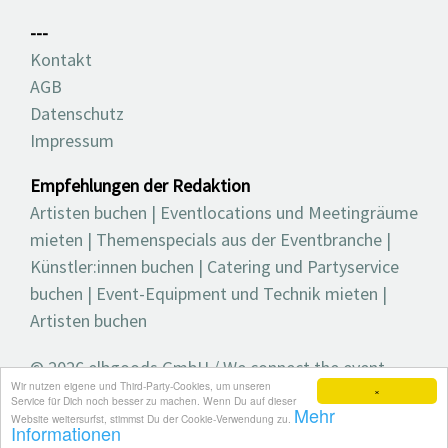
---
Kontakt
AGB
Datenschutz
Impressum
Empfehlungen der Redaktion
Artisten buchen
|
Eventlocations und Meetingräume
mieten
|
Themenspecials aus der Eventbranche
|
Künstler:innen buchen
|
Catering und Partyservice
buchen
|
Event-Equipment und Technik mieten
|
Artisten buchen
© 2026 elbgoods GmbH / We connect the event
Wir nutzen eigene und Third-Party-Cookies, um unseren
industry / Medienvielfalt für die Eventplanung /
×
Service für Dich noch besser zu machen. Wenn Du auf dieser
Mehr
Eventbranchenbuch, Blog, Magazin und mehr
Website weitersurfst, stimmst Du der Cookie-Verwendung zu.
Informationen