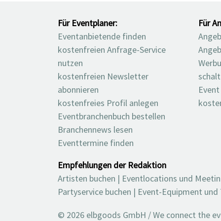
Für Eventplaner:
Für An
Eventanbietende finden
Angebo
kostenfreien Anfrage-Service
Angeb
nutzen
Werbu
kostenfreien Newsletter
schal
abonnieren
Event
kostenfreies Profil anlegen
koste
Eventbranchenbuch bestellen
Branchennews lesen
Eventtermine finden
Empfehlungen der Redaktion
Artisten buchen
|
Eventlocations und Meeti
Partyservice buchen
|
Event-Equipment und 
© 2026 elbgoods GmbH / We connect the even