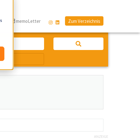
os
g
memoLetter
Zum Verzeichnis
ANZEIGE