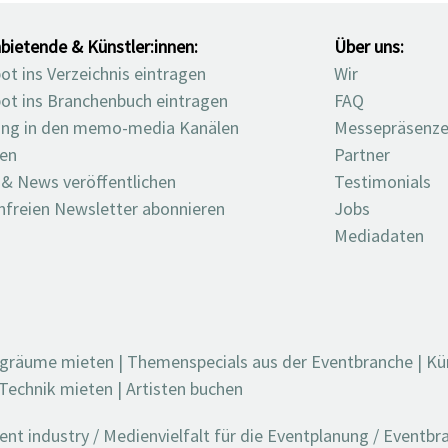
bietende & Künstler:innen:
Über uns:
t ins Verzeichnis eintragen
Wir
ot ins Branchenbuch eintragen
FAQ
ng in den memo-media Kanälen
Messepräsenz
ten
Partner
 & News veröffentlichen
Testimonials
nfreien Newsletter abonnieren
Jobs
Mediadaten
ngräume mieten
|
Themenspecials aus der Eventbranche
|
Kü
Technik mieten
|
Artisten buchen
t industry / Medienvielfalt für die Eventplanung / Eventb