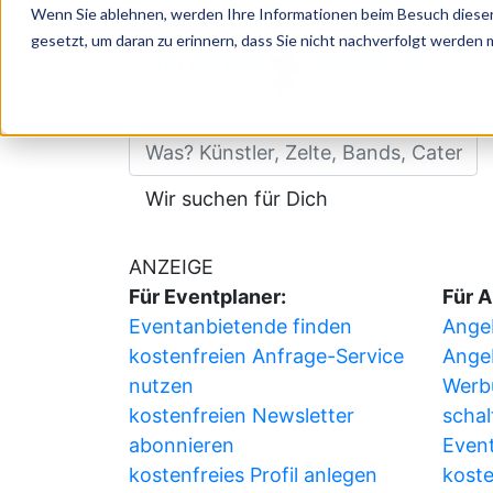
Wenn Sie ablehnen, werden Ihre Informationen beim Besuch dieser 
Datum:
Samstag, 08.08.2026
gesetzt, um daran zu erinnern, dass Sie nicht nachverfolgt werden
P
Veranstalter:
Adresse:
ünstler, Zelte, Bands, Catering, ...
Wir suchen für Dich
ANZEIGE
Für Eventplaner:
Für A
Eventanbietende finden
Angeb
kostenfreien Anfrage-Service
Ange
nutzen
Werb
kostenfreien Newsletter
schal
abonnieren
Event
kostenfreies Profil anlegen
koste