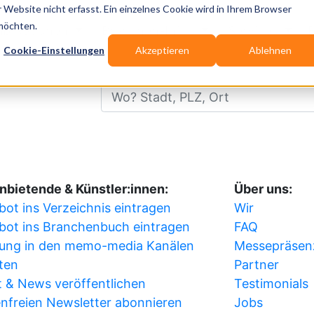
Website nicht erfasst. Ein einzelnes Cookie wird in Ihrem Browser
 möchten.
ublikationen
Branchen-Infos
Services
Cookie-Einstellungen
Akzeptieren
Ablehnen
Wo? Stadt, PLZ, Ort
nbietende & Künstler:innen:
Über uns:
ot ins Verzeichnis eintragen
Wir
bot ins Branchenbuch eintragen
FAQ
ung in den memo-media Kanälen
Messepräsen
ten
Partner
 & News veröffentlichen
Testimonials
nfreien Newsletter abonnieren
Jobs