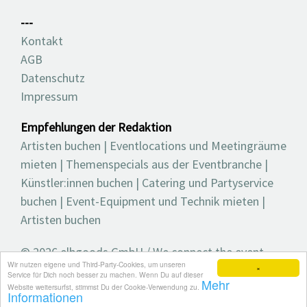
---
Kontakt
AGB
Datenschutz
Impressum
Empfehlungen der Redaktion
Artisten buchen
|
Eventlocations und Meetingräume
mieten
|
Themenspecials aus der Eventbranche
|
Künstler:innen buchen
|
Catering und Partyservice
buchen
|
Event-Equipment und Technik mieten
|
Artisten buchen
© 2026 elbgoods GmbH / We connect the event
Wir nutzen eigene und Third-Party-Cookies, um unseren
industry / Medienvielfalt für die Eventplanung /
×
Service für Dich noch besser zu machen. Wenn Du auf dieser
Mehr
Eventbranchenbuch, Blog, Magazin und mehr
Website weitersurfst, stimmst Du der Cookie-Verwendung zu.
Informationen