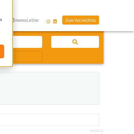
os
g
memoLetter
Zum Verzeichnis
ANZEIGE