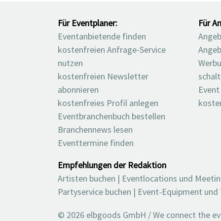
Für Eventplaner:
Für An
Eventanbietende finden
Angebo
kostenfreien Anfrage-Service
Angeb
nutzen
Werbu
kostenfreien Newsletter
schal
abonnieren
Event
kostenfreies Profil anlegen
koste
Eventbranchenbuch bestellen
Branchennews lesen
Eventtermine finden
Empfehlungen der Redaktion
Artisten buchen
|
Eventlocations und Meeti
Partyservice buchen
|
Event-Equipment und 
© 2026 elbgoods GmbH / We connect the even