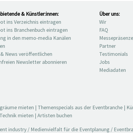
bietende & Künstler:innen:
Über uns:
t ins Verzeichnis eintragen
Wir
ot ins Branchenbuch eintragen
FAQ
ng in den memo-media Kanälen
Messepräsenz
ten
Partner
 & News veröffentlichen
Testimonials
nfreien Newsletter abonnieren
Jobs
Mediadaten
ngräume mieten
|
Themenspecials aus der Eventbranche
|
Kü
Technik mieten
|
Artisten buchen
t industry / Medienvielfalt für die Eventplanung / Eventb