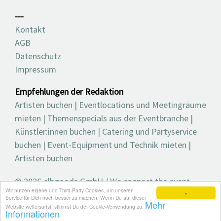
---
Kontakt
AGB
Datenschutz
Impressum
Empfehlungen der Redaktion
Artisten buchen
|
Eventlocations und Meetingräume
mieten
|
Themenspecials aus der Eventbranche
|
Künstler:innen buchen
|
Catering und Partyservice
buchen
|
Event-Equipment und Technik mieten
|
Artisten buchen
© 2026 elbgoods GmbH / We connect the event
Wir nutzen eigene und Third-Party-Cookies, um unseren
industry / Medienvielfalt für die Eventplanung /
×
Service für Dich noch besser zu machen. Wenn Du auf dieser
Mehr
Eventbranchenbuch, Blog, Magazin und mehr
Website weitersurfst, stimmst Du der Cookie-Verwendung zu.
Informationen