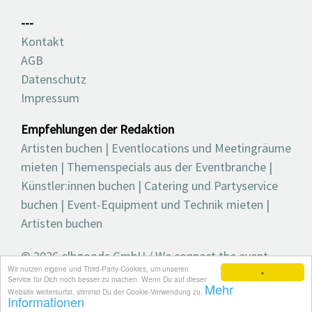
---
Kontakt
AGB
Datenschutz
Impressum
Empfehlungen der Redaktion
Artisten buchen
|
Eventlocations und Meetingräume
mieten
|
Themenspecials aus der Eventbranche
|
Künstler:innen buchen
|
Catering und Partyservice
buchen
|
Event-Equipment und Technik mieten
|
Artisten buchen
© 2026 elbgoods GmbH / We connect the event
Wir nutzen eigene und Third-Party-Cookies, um unseren
industry / Medienvielfalt für die Eventplanung /
×
Service für Dich noch besser zu machen. Wenn Du auf dieser
Mehr
Eventbranchenbuch, Blog, Magazin und mehr
Website weitersurfst, stimmst Du der Cookie-Verwendung zu.
Informationen