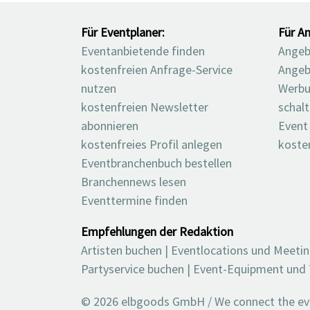
Für Eventplaner:
Für An
Eventanbietende finden
Angebo
kostenfreien Anfrage-Service
Angeb
nutzen
Werbu
kostenfreien Newsletter
schal
abonnieren
Event
kostenfreies Profil anlegen
koste
Eventbranchenbuch bestellen
Branchennews lesen
Eventtermine finden
Empfehlungen der Redaktion
Artisten buchen
|
Eventlocations und Meeti
Partyservice buchen
|
Event-Equipment und 
© 2026 elbgoods GmbH / We connect the even