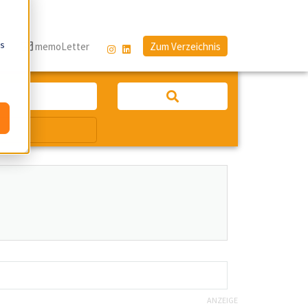
os
g
memoLetter
Zum Verzeichnis
ANZEIGE