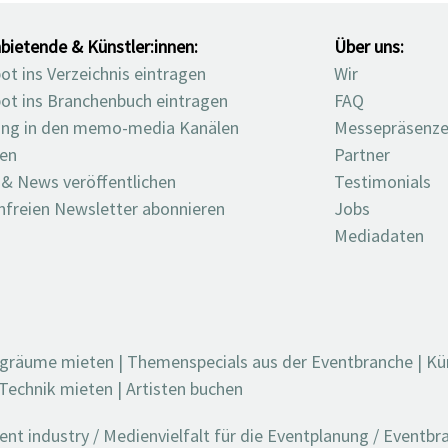
bietende & Künstler:innen:
Über uns:
t ins Verzeichnis eintragen
Wir
ot ins Branchenbuch eintragen
FAQ
ng in den memo-media Kanälen
Messepräsenz
ten
Partner
 & News veröffentlichen
Testimonials
nfreien Newsletter abonnieren
Jobs
Mediadaten
ngräume mieten
|
Themenspecials aus der Eventbranche
|
Kü
Technik mieten
|
Artisten buchen
t industry / Medienvielfalt für die Eventplanung / Eventb