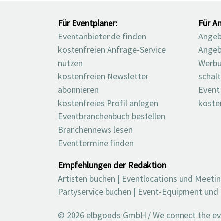
Für Eventplaner:
Für An
Eventanbietende finden
Angebo
kostenfreien Anfrage-Service
Angeb
nutzen
Werbu
kostenfreien Newsletter
schal
abonnieren
Event
kostenfreies Profil anlegen
koste
Eventbranchenbuch bestellen
Branchennews lesen
Eventtermine finden
Empfehlungen der Redaktion
Artisten buchen
|
Eventlocations und Meeti
Partyservice buchen
|
Event-Equipment und 
© 2026 elbgoods GmbH / We connect the even