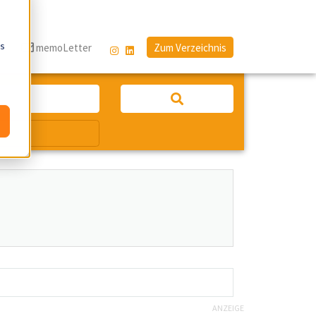
os
g
memoLetter
Zum Verzeichnis
ANZEIGE