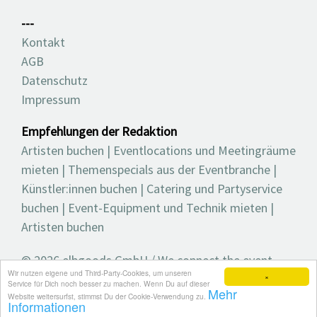
---
Kontakt
AGB
Datenschutz
Impressum
Empfehlungen der Redaktion
Artisten buchen
|
Eventlocations und Meetingräume
mieten
|
Themenspecials aus der Eventbranche
|
Künstler:innen buchen
|
Catering und Partyservice
buchen
|
Event-Equipment und Technik mieten
|
Artisten buchen
© 2026 elbgoods GmbH / We connect the event
Wir nutzen eigene und Third-Party-Cookies, um unseren
industry / Medienvielfalt für die Eventplanung /
×
Service für Dich noch besser zu machen. Wenn Du auf dieser
Mehr
Eventbranchenbuch, Blog, Magazin und mehr
Website weitersurfst, stimmst Du der Cookie-Verwendung zu.
Informationen