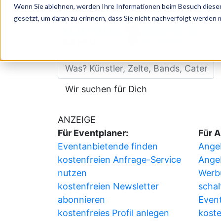
Wenn Sie ablehnen, werden Ihre Informationen beim Besuch dieser 
Datum:
Donnerstag, 06.08.2026
gesetzt, um daran zu erinnern, dass Sie nicht nachverfolgt werden
Veranstalter:
Adresse:
ünstler, Zelte, Bands, Catering, ...
Wir suchen für Dich
ANZEIGE
Für Eventplaner:
Für A
Eventanbietende finden
Angeb
kostenfreien Anfrage-Service
Ange
nutzen
Werb
kostenfreien Newsletter
schal
abonnieren
Event
kostenfreies Profil anlegen
koste