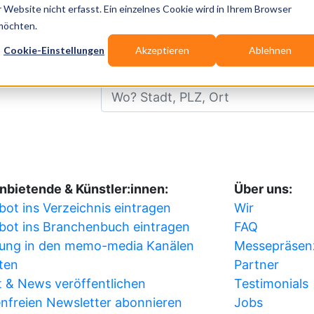
Website nicht erfasst. Ein einzelnes Cookie wird in Ihrem Browser
 möchten.
Publikationen
Branchen-Infos
Services
Cookie-Einstellungen
Akzeptieren
Ablehnen
Wo? Stadt, PLZ, Ort
nbietende & Künstler:innen:
Über uns:
ot ins Verzeichnis eintragen
Wir
bot ins Branchenbuch eintragen
FAQ
ung in den memo-media Kanälen
Messepräsen
ten
Partner
 & News veröffentlichen
Testimonials
nfreien Newsletter abonnieren
Jobs