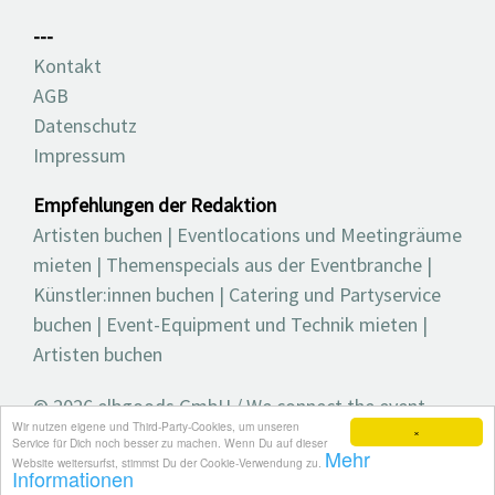
---
Kontakt
AGB
Datenschutz
Impressum
Empfehlungen der Redaktion
Artisten buchen
|
Eventlocations und Meetingräume
mieten
|
Themenspecials aus der Eventbranche
|
Künstler:innen buchen
|
Catering und Partyservice
buchen
|
Event-Equipment und Technik mieten
|
Artisten buchen
© 2026 elbgoods GmbH / We connect the event
Wir nutzen eigene und Third-Party-Cookies, um unseren
industry / Medienvielfalt für die Eventplanung /
×
Service für Dich noch besser zu machen. Wenn Du auf dieser
Mehr
Eventbranchenbuch, Blog, Magazin und mehr
Website weitersurfst, stimmst Du der Cookie-Verwendung zu.
Informationen