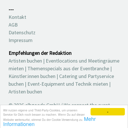
---
Kontakt
AGB
Datenschutz
Impressum
Empfehlungen der Redaktion
Artisten buchen
|
Eventlocations und Meetingräume
mieten
|
Themenspecials aus der Eventbranche
|
Künstler:innen buchen
|
Catering und Partyservice
buchen
|
Event-Equipment und Technik mieten
|
Artisten buchen
© 2026 elbgoods GmbH / We connect the event
Wir nutzen eigene und Third-Party-Cookies, um unseren
industry / Medienvielfalt für die Eventplanung /
×
Service für Dich noch besser zu machen. Wenn Du auf dieser
Mehr
Eventbranchenbuch, Blog, Magazin und mehr
Website weitersurfst, stimmst Du der Cookie-Verwendung zu.
Informationen