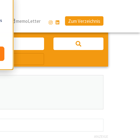
os
g
memoLetter
Zum Verzeichnis
ANZEIGE