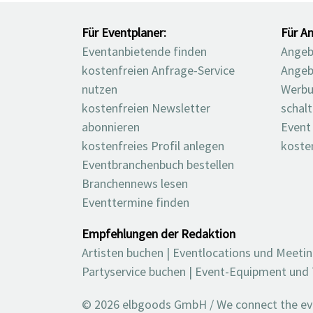
Für Eventplaner:
Für An
Eventanbietende finden
Angebo
kostenfreien Anfrage-Service
Angeb
nutzen
Werbu
kostenfreien Newsletter
schal
abonnieren
Event
kostenfreies Profil anlegen
koste
Eventbranchenbuch bestellen
Branchennews lesen
Eventtermine finden
Empfehlungen der Redaktion
Artisten buchen
|
Eventlocations und Meeti
Partyservice buchen
|
Event-Equipment und 
© 2026 elbgoods GmbH / We connect the even