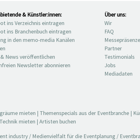
bietende & Künstler:innen:
Über uns:
t ins Verzeichnis eintragen
Wir
ot ins Branchenbuch eintragen
FAQ
ng in den memo-media Kanälen
Messepräsenz
ten
Partner
 & News veröffentlichen
Testimonials
nfreien Newsletter abonnieren
Jobs
Mediadaten
ngräume mieten
|
Themenspecials aus der Eventbranche
|
Kü
Technik mieten
|
Artisten buchen
t industry / Medienvielfalt für die Eventplanung / Eventb