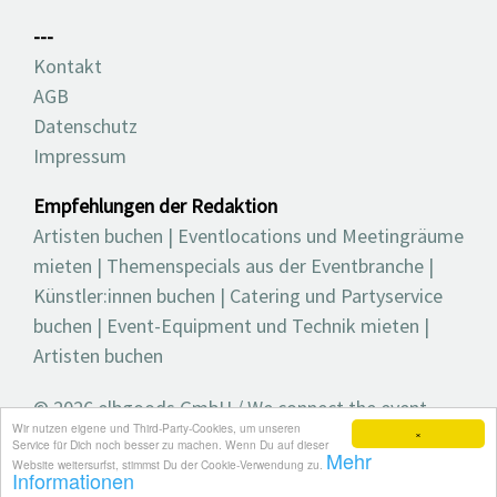
---
Kontakt
AGB
Datenschutz
Impressum
Empfehlungen der Redaktion
Artisten buchen
|
Eventlocations und Meetingräume
mieten
|
Themenspecials aus der Eventbranche
|
Künstler:innen buchen
|
Catering und Partyservice
buchen
|
Event-Equipment und Technik mieten
|
Artisten buchen
© 2026 elbgoods GmbH / We connect the event
Wir nutzen eigene und Third-Party-Cookies, um unseren
industry / Medienvielfalt für die Eventplanung /
×
Service für Dich noch besser zu machen. Wenn Du auf dieser
Mehr
Eventbranchenbuch, Blog, Magazin und mehr
Website weitersurfst, stimmst Du der Cookie-Verwendung zu.
Informationen