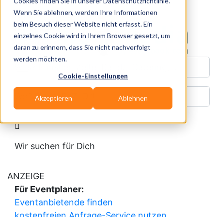
Cookies finden Sie in unserer Datenschutzrichtlinie.
Wenn Sie ablehnen, werden Ihre Informationen
Datum:
Freitag, 07.08.2026
beim Besuch dieser Website nicht erfasst. Ein
Veranstalter:
einzelnes Cookie wird in Ihrem Browser gesetzt, um
Adresse:
daran zu erinnern, dass Sie nicht nachverfolgt
werden möchten.
Was? Künstler, Zelte, Bands, Catering, ...
Cookie-Einstellungen
Wo? Stadt, PLZ, Ort
Akzeptieren
Ablehnen
Wir suchen für Dich
ANZEIGE
Für Eventplaner:
Eventanbietende finden
kostenfreien Anfrage-Service nutzen