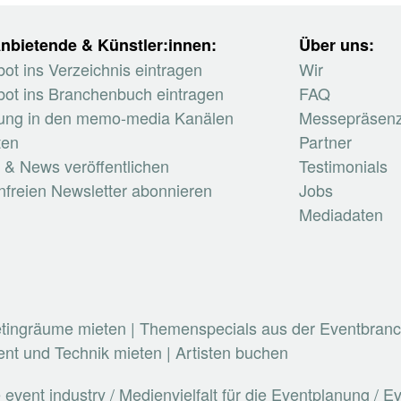
nbietende & Künstler:innen:
Über uns:
ot ins Verzeichnis eintragen
Wir
ot ins Branchenbuch eintragen
FAQ
ung in den memo-media Kanälen
Messepräsen
ten
Partner
 & News veröffentlichen
Testimonials
nfreien Newsletter abonnieren
Jobs
Mediadaten
etingräume mieten
|
Themenspecials aus der Eventbran
nt und Technik mieten
|
Artisten buchen
vent industry / Medienvielfalt für die Eventplanung / 