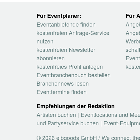
Für Eventplaner:
Für A
Eventanbietende finden
Angeb
kostenfreien Anfrage-Service
Angeb
nutzen
Werb
kostenfreien Newsletter
schal
abonnieren
Event
kostenfreies Profil anlegen
koste
Eventbranchenbuch bestellen
Branchennews lesen
Eventtermine finden
Empfehlungen der Redaktion
Artisten buchen
|
Eventlocations und Me
und Partyservice buchen
|
Event-Equipme
© 2026 elbgoods GmbH / We connect the e