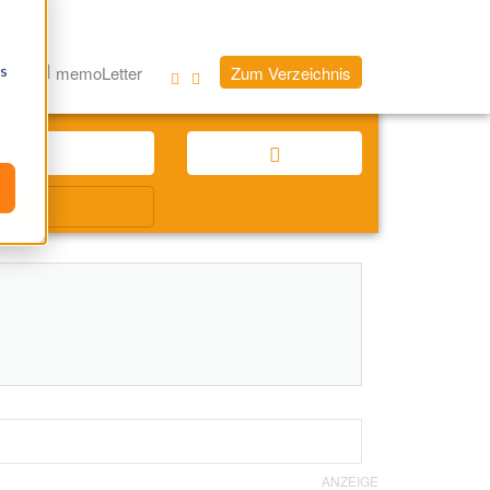
os
og
memoLetter
Zum Verzeichnis
ANZEIGE