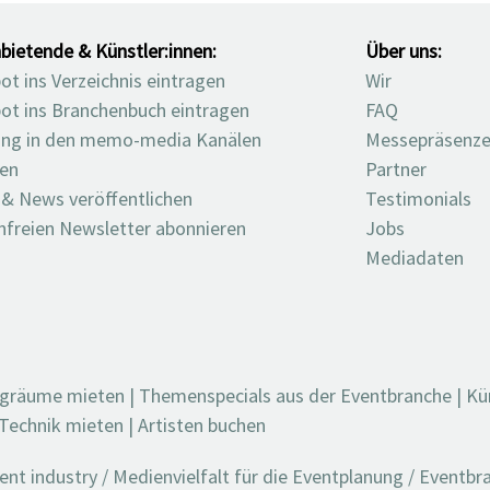
bietende & Künstler:innen:
Über uns:
t ins Verzeichnis eintragen
Wir
ot ins Branchenbuch eintragen
FAQ
ng in den memo-media Kanälen
Messepräsenz
ten
Partner
 & News veröffentlichen
Testimonials
nfreien Newsletter abonnieren
Jobs
Mediadaten
ngräume mieten
|
Themenspecials aus der Eventbranche
|
Kü
Technik mieten
|
Artisten buchen
t industry / Medienvielfalt für die Eventplanung / Eventb