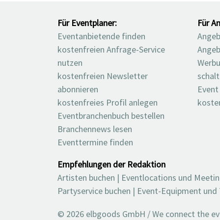
Für Eventplaner:
Für An
Eventanbietende finden
Angebo
kostenfreien Anfrage-Service
Angeb
nutzen
Werbu
kostenfreien Newsletter
schal
abonnieren
Event
kostenfreies Profil anlegen
koste
Eventbranchenbuch bestellen
Branchennews lesen
Eventtermine finden
Empfehlungen der Redaktion
Artisten buchen
|
Eventlocations und Meeti
Partyservice buchen
|
Event-Equipment und 
© 2026 elbgoods GmbH / We connect the even