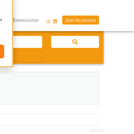
os
g
memoLetter
Zum Verzeichnis
ANZEIGE