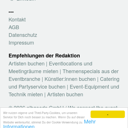
---
Kontakt
AGB
Datenschutz
Impressum
Empfehlungen der Redaktion
Artisten buchen
|
Eventlocations und
Meetingräume mieten
|
Themenspecials aus der
Eventbranche
|
Künstler:innen buchen
|
Catering
und Partyservice buchen
|
Event-Equipment und
Technik mieten
|
Artisten buchen
© 2026 elbgoods GmbH / We connect the event
Wir nutzen eigene und Third-Party-Cookies, um unseren
industry / Medienvielfalt für die Eventplanung /
×
Service für Dich noch besser zu machen. Wenn Du auf dieser
Mehr
Eventbranchenbuch, Blog, Magazin und mehr
Website weitersurfst, stimmst Du der Cookie-Verwendung zu.
Informationen