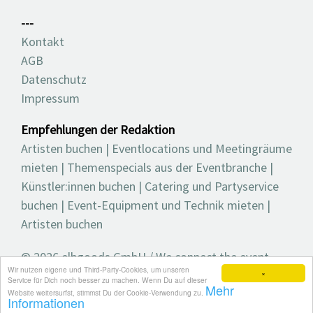
---
Kontakt
AGB
Datenschutz
Impressum
Empfehlungen der Redaktion
Artisten buchen
|
Eventlocations und Meetingräume
mieten
|
Themenspecials aus der Eventbranche
|
Künstler:innen buchen
|
Catering und Partyservice
buchen
|
Event-Equipment und Technik mieten
|
Artisten buchen
© 2026 elbgoods GmbH / We connect the event
Wir nutzen eigene und Third-Party-Cookies, um unseren
industry / Medienvielfalt für die Eventplanung /
×
Service für Dich noch besser zu machen. Wenn Du auf dieser
Mehr
Eventbranchenbuch, Blog, Magazin und mehr
Website weitersurfst, stimmst Du der Cookie-Verwendung zu.
Informationen