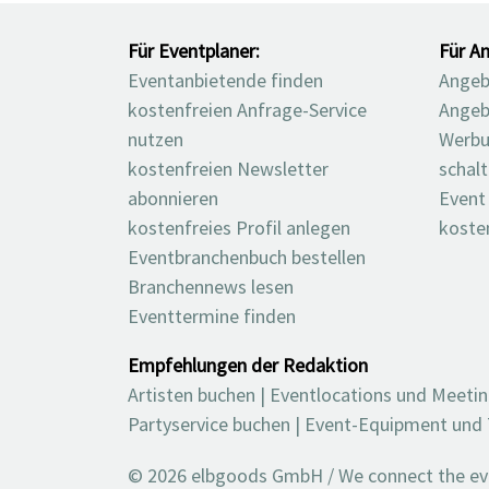
Für Eventplaner:
Für An
Eventanbietende finden
Angebo
kostenfreien Anfrage-Service
Angeb
nutzen
Werbu
kostenfreien Newsletter
schal
abonnieren
Event
kostenfreies Profil anlegen
koste
Eventbranchenbuch bestellen
Branchennews lesen
Eventtermine finden
Empfehlungen der Redaktion
Artisten buchen
|
Eventlocations und Meeti
Partyservice buchen
|
Event-Equipment und 
© 2026 elbgoods GmbH / We connect the even