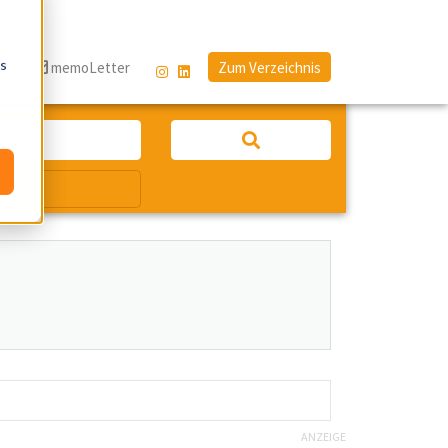
os
g
memoLetter
Zum Verzeichnis
ANZEIGE