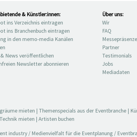
bietende & Künstler:innen:
Über uns:
t ins Verzeichnis eintragen
Wir
ot ins Branchenbuch eintragen
FAQ
ng in den memo-media Kanälen
Messepräsenz
ten
Partner
 & News veröffentlichen
Testimonials
nfreien Newsletter abonnieren
Jobs
Mediadaten
ngräume mieten
|
Themenspecials aus der Eventbranche
|
Kü
Technik mieten
|
Artisten buchen
t industry / Medienvielfalt für die Eventplanung / Eventb