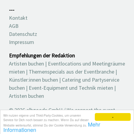
---
Kontakt
AGB
Datenschutz
Impressum
Empfehlungen der Redaktion
Artisten buchen
|
Eventlocations und Meetingräume
mieten
|
Themenspecials aus der Eventbranche
|
Künstler:innen buchen
|
Catering und Partyservice
buchen
|
Event-Equipment und Technik mieten
|
Artisten buchen
© 2026 elbgoods GmbH / We connect the event
Wir nutzen eigene und Third-Party-Cookies, um unseren
industry / Medienvielfalt für die Eventplanung /
×
Service für Dich noch besser zu machen. Wenn Du auf dieser
Mehr
Eventbranchenbuch, Blog, Magazin und mehr
Website weitersurfst, stimmst Du der Cookie-Verwendung zu.
Informationen