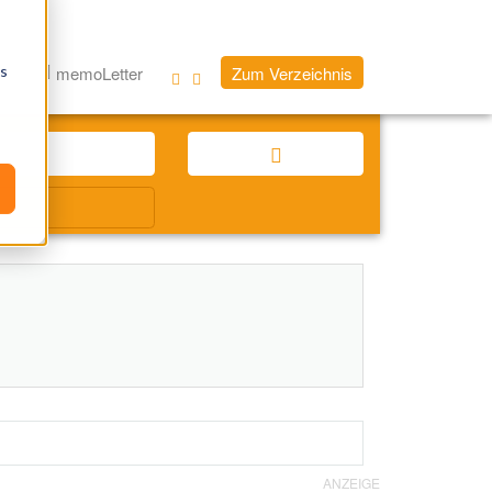
os
og
memoLetter
Zum Verzeichnis
ANZEIGE