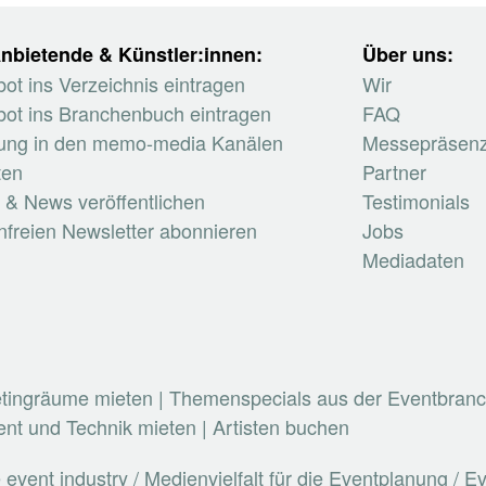
nbietende & Künstler:innen:
Über uns:
ot ins Verzeichnis eintragen
Wir
ot ins Branchenbuch eintragen
FAQ
ung in den memo-media Kanälen
Messepräsen
ten
Partner
 & News veröffentlichen
Testimonials
nfreien Newsletter abonnieren
Jobs
Mediadaten
etingräume mieten
|
Themenspecials aus der Eventbran
nt und Technik mieten
|
Artisten buchen
vent industry / Medienvielfalt für die Eventplanung / 