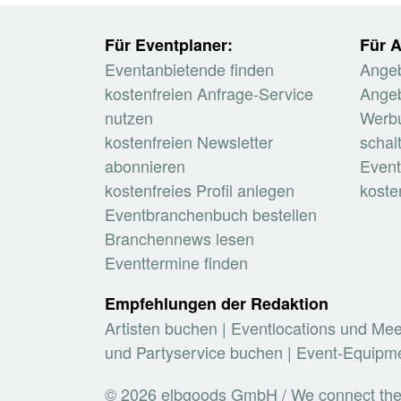
Für Eventplaner:
Für A
Eventanbietende finden
Angeb
kostenfreien Anfrage-Service
Angeb
nutzen
Werb
kostenfreien Newsletter
schal
abonnieren
Event
kostenfreies Profil anlegen
koste
Eventbranchenbuch bestellen
Branchennews lesen
Eventtermine finden
Empfehlungen der Redaktion
Artisten buchen
|
Eventlocations und Me
und Partyservice buchen
|
Event-Equipme
© 2026 elbgoods GmbH / We connect the e