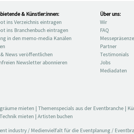
bietende & Künstler:innen:
Über uns:
t ins Verzeichnis eintragen
Wir
ot ins Branchenbuch eintragen
FAQ
ng in den memo-media Kanälen
Messepräsenz
ten
Partner
 & News veröffentlichen
Testimonials
nfreien Newsletter abonnieren
Jobs
Mediadaten
ngräume mieten
|
Themenspecials aus der Eventbranche
|
Kü
Technik mieten
|
Artisten buchen
t industry / Medienvielfalt für die Eventplanung / Eventb