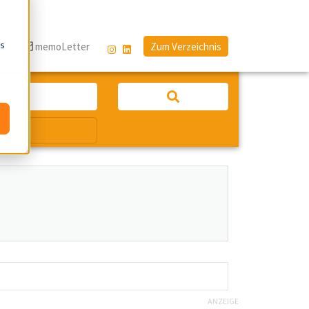
os
g
memoLetter
Zum Verzeichnis
ANZEIGE