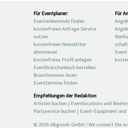
Für Eventplaner:
Für An
Eventanbietende finden
Angebo
kostenfreien Anfrage-Service
Angeb
nutzen
Werbu
kostenfreien Newsletter
schal
abonnieren
Event
kostenfreies Profil anlegen
koste
Eventbranchenbuch bestellen
Branchennews lesen
Eventtermine finden
Empfehlungen der Redaktion
Artisten buchen
|
Eventlocations und Meeti
Partyservice buchen
|
Event-Equipment und 
© 2026 elbgoods GmbH / We connect the even