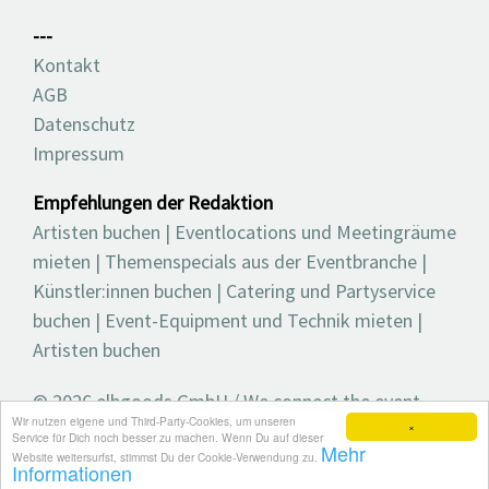
---
Kontakt
AGB
Datenschutz
Impressum
Empfehlungen der Redaktion
Artisten buchen
|
Eventlocations und Meetingräume
mieten
|
Themenspecials aus der Eventbranche
|
Künstler:innen buchen
|
Catering und Partyservice
buchen
|
Event-Equipment und Technik mieten
|
Artisten buchen
© 2026 elbgoods GmbH / We connect the event
Wir nutzen eigene und Third-Party-Cookies, um unseren
industry / Medienvielfalt für die Eventplanung /
×
Service für Dich noch besser zu machen. Wenn Du auf dieser
Mehr
Eventbranchenbuch, Blog, Magazin und mehr
Website weitersurfst, stimmst Du der Cookie-Verwendung zu.
Informationen