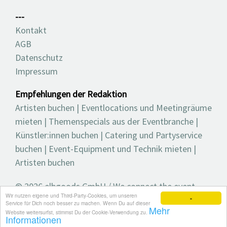
---
Kontakt
AGB
Datenschutz
Impressum
Empfehlungen der Redaktion
Artisten buchen
|
Eventlocations und Meetingräume
mieten
|
Themenspecials aus der Eventbranche
|
Künstler:innen buchen
|
Catering und Partyservice
buchen
|
Event-Equipment und Technik mieten
|
Artisten buchen
© 2026 elbgoods GmbH / We connect the event
Wir nutzen eigene und Third-Party-Cookies, um unseren
industry / Medienvielfalt für die Eventplanung /
×
Service für Dich noch besser zu machen. Wenn Du auf dieser
Mehr
Eventbranchenbuch, Blog, Magazin und mehr
Website weitersurfst, stimmst Du der Cookie-Verwendung zu.
Informationen