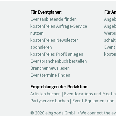
Für Eventplaner:
Für An
Eventanbietende finden
Angebo
kostenfreien Anfrage-Service
Angeb
nutzen
Werbu
kostenfreien Newsletter
schal
abonnieren
Event
kostenfreies Profil anlegen
koste
Eventbranchenbuch bestellen
Branchennews lesen
Eventtermine finden
Empfehlungen der Redaktion
Artisten buchen
|
Eventlocations und Meeti
Partyservice buchen
|
Event-Equipment und 
© 2026 elbgoods GmbH / We connect the even