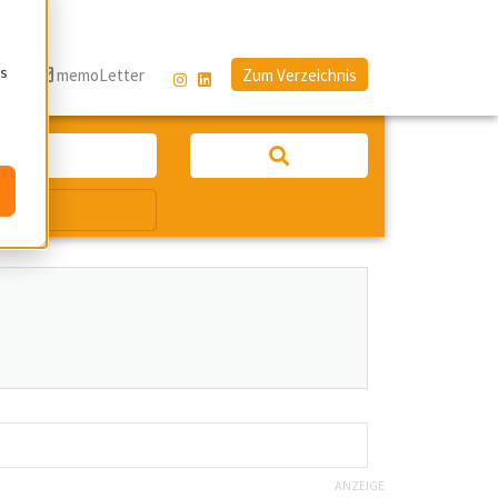
os
g
memoLetter
Zum Verzeichnis
ANZEIGE