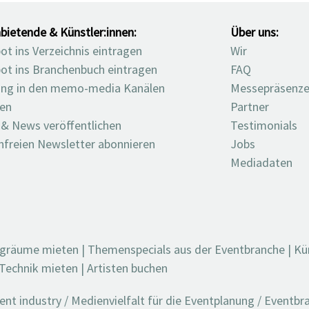
bietende & Künstler:innen:
Über uns:
t ins Verzeichnis eintragen
Wir
ot ins Branchenbuch eintragen
FAQ
ng in den memo-media Kanälen
Messepräsenz
ten
Partner
 & News veröffentlichen
Testimonials
nfreien Newsletter abonnieren
Jobs
Mediadaten
ngräume mieten
|
Themenspecials aus der Eventbranche
|
Kü
Technik mieten
|
Artisten buchen
t industry / Medienvielfalt für die Eventplanung / Eventb