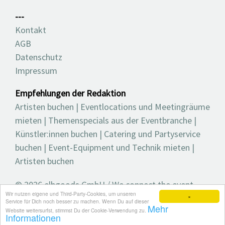
---
Kontakt
AGB
Datenschutz
Impressum
Empfehlungen der Redaktion
Artisten buchen
|
Eventlocations und Meetingräume
mieten
|
Themenspecials aus der Eventbranche
|
Künstler:innen buchen
|
Catering und Partyservice
buchen
|
Event-Equipment und Technik mieten
|
Artisten buchen
© 2026 elbgoods GmbH / We connect the event
Wir nutzen eigene und Third-Party-Cookies, um unseren
industry / Medienvielfalt für die Eventplanung /
×
Service für Dich noch besser zu machen. Wenn Du auf dieser
Mehr
Eventbranchenbuch, Blog, Magazin und mehr
Website weitersurfst, stimmst Du der Cookie-Verwendung zu.
Informationen