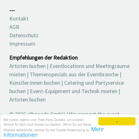
---
Kontakt
AGB
Datenschutz
Impressum
Empfehlungen der Redaktion
Artisten buchen
|
Eventlocations und Meetingräume
mieten
|
Themenspecials aus der Eventbranche
|
Künstler:innen buchen
|
Catering und Partyservice
buchen
|
Event-Equipment und Technik mieten
|
Artisten buchen
© 2026 elbgoods GmbH / We connect the event
Wir nutzen eigene und Third-Party-Cookies, um unseren
industry / Medienvielfalt für die Eventplanung /
×
Service für Dich noch besser zu machen. Wenn Du auf dieser
Mehr
Eventbranchenbuch, Blog, Magazin und mehr
Website weitersurfst, stimmst Du der Cookie-Verwendung zu.
Informationen