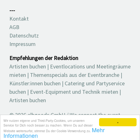
---
Kontakt
AGB
Datenschutz
Impressum
Empfehlungen der Redaktion
Artisten buchen
|
Eventlocations und Meetingräume
mieten
|
Themenspecials aus der Eventbranche
|
Künstler:innen buchen
|
Catering und Partyservice
buchen
|
Event-Equipment und Technik mieten
|
Artisten buchen
© 2026 elbgoods GmbH / We connect the event
Wir nutzen eigene und Third-Party-Cookies, um unseren
industry / Medienvielfalt für die Eventplanung /
×
Service für Dich noch besser zu machen. Wenn Du auf dieser
Mehr
Eventbranchenbuch, Blog, Magazin und mehr
Website weitersurfst, stimmst Du der Cookie-Verwendung zu.
Informationen