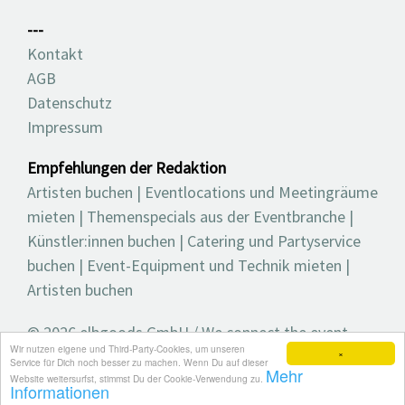
---
Kontakt
AGB
Datenschutz
Impressum
Empfehlungen der Redaktion
Artisten buchen
|
Eventlocations und Meetingräume
mieten
|
Themenspecials aus der Eventbranche
|
Künstler:innen buchen
|
Catering und Partyservice
buchen
|
Event-Equipment und Technik mieten
|
Artisten buchen
© 2026 elbgoods GmbH / We connect the event
Wir nutzen eigene und Third-Party-Cookies, um unseren
industry / Medienvielfalt für die Eventplanung /
×
Service für Dich noch besser zu machen. Wenn Du auf dieser
Mehr
Eventbranchenbuch, Blog, Magazin und mehr
Website weitersurfst, stimmst Du der Cookie-Verwendung zu.
Informationen