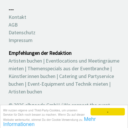
---
Kontakt
AGB
Datenschutz
Impressum
Empfehlungen der Redaktion
Artisten buchen
|
Eventlocations und Meetingräume
mieten
|
Themenspecials aus der Eventbranche
|
Künstler:innen buchen
|
Catering und Partyservice
buchen
|
Event-Equipment und Technik mieten
|
Artisten buchen
© 2026 elbgoods GmbH / We connect the event
Wir nutzen eigene und Third-Party-Cookies, um unseren
industry / Medienvielfalt für die Eventplanung /
×
Service für Dich noch besser zu machen. Wenn Du auf dieser
Mehr
Eventbranchenbuch, Blog, Magazin und mehr
Website weitersurfst, stimmst Du der Cookie-Verwendung zu.
Informationen