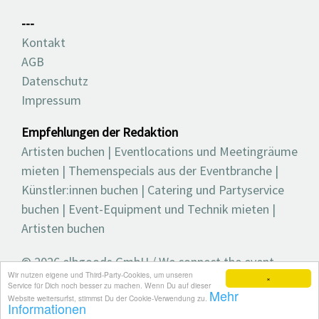
---
Kontakt
AGB
Datenschutz
Impressum
Empfehlungen der Redaktion
Artisten buchen
|
Eventlocations und Meetingräume
mieten
|
Themenspecials aus der Eventbranche
|
Künstler:innen buchen
|
Catering und Partyservice
buchen
|
Event-Equipment und Technik mieten
|
Artisten buchen
© 2026 elbgoods GmbH / We connect the event
Wir nutzen eigene und Third-Party-Cookies, um unseren
industry / Medienvielfalt für die Eventplanung /
×
Service für Dich noch besser zu machen. Wenn Du auf dieser
Mehr
Eventbranchenbuch, Blog, Magazin und mehr
Website weitersurfst, stimmst Du der Cookie-Verwendung zu.
Informationen