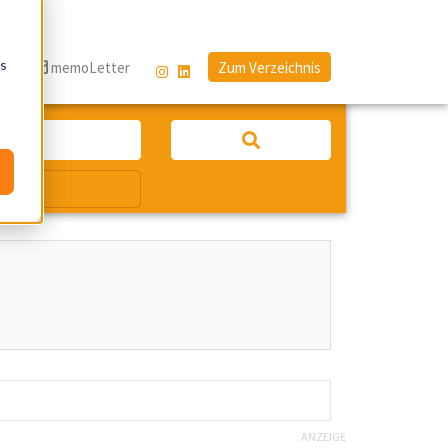
os
g
memoLetter
Zum Verzeichnis
ANZEIGE