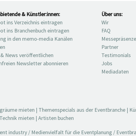
bietende & Künstler:innen:
Über uns:
t ins Verzeichnis eintragen
Wir
ot ins Branchenbuch eintragen
FAQ
ng in den memo-media Kanälen
Messepräsenz
ten
Partner
 & News veröffentlichen
Testimonials
nfreien Newsletter abonnieren
Jobs
Mediadaten
ngräume mieten
|
Themenspecials aus der Eventbranche
|
Kü
Technik mieten
|
Artisten buchen
t industry / Medienvielfalt für die Eventplanung / Eventb