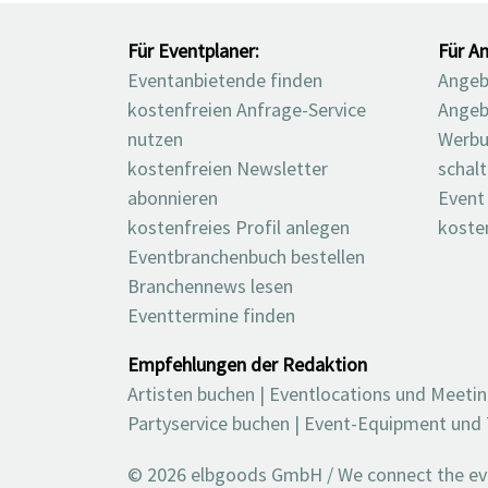
Für Eventplaner:
Für An
Eventanbietende finden
Angebo
kostenfreien Anfrage-Service
Angeb
nutzen
Werbu
kostenfreien Newsletter
schal
abonnieren
Event
kostenfreies Profil anlegen
koste
Eventbranchenbuch bestellen
Branchennews lesen
Eventtermine finden
Empfehlungen der Redaktion
Artisten buchen
|
Eventlocations und Meeti
Partyservice buchen
|
Event-Equipment und 
© 2026 elbgoods GmbH / We connect the even