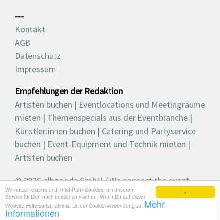
---
Kontakt
AGB
Datenschutz
Impressum
Empfehlungen der Redaktion
Artisten buchen
|
Eventlocations und Meetingräume
mieten
|
Themenspecials aus der Eventbranche
|
Künstler:innen buchen
|
Catering und Partyservice
buchen
|
Event-Equipment und Technik mieten
|
Artisten buchen
© 2026 elbgoods GmbH / We connect the event
Wir nutzen eigene und Third-Party-Cookies, um unseren
industry / Medienvielfalt für die Eventplanung /
×
Service für Dich noch besser zu machen. Wenn Du auf dieser
Mehr
Eventbranchenbuch, Blog, Magazin und mehr
Website weitersurfst, stimmst Du der Cookie-Verwendung zu.
Informationen